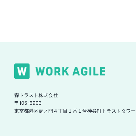
稿
ナ
ビ
ゲ
ー
シ
森トラスト株式会社
〒105-6903
ョ
東京都港区虎ノ門４丁目１番１号神谷町トラストタワー
ン