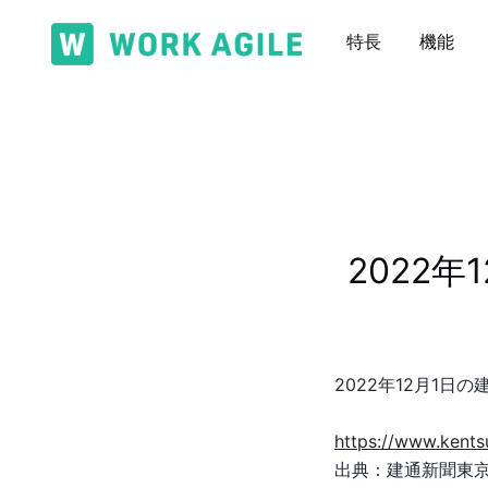
コ
ン
特長
機能
テ
ワーカーとスペースの パフォーマンスを最大化
WORK AGILE
ン
ツ
に
ス
キ
ッ
2022年
プ
2022年12月1
https://www.kent
出典：建通新聞東京